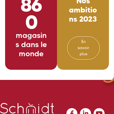
86
Nos
ambitio
0
ns 2023
magasin
En
s dans le
savoir
monde
plus