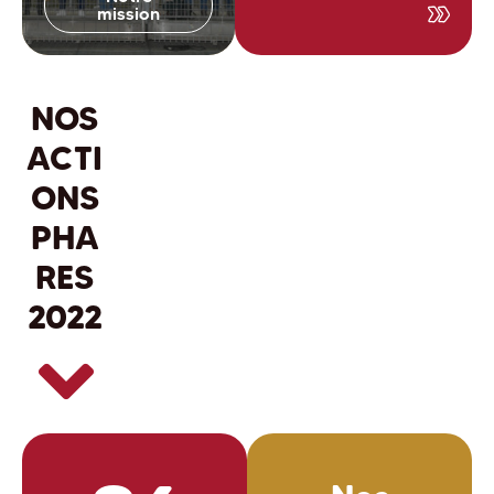
mission
NOS
Actio
Actio
Actio
n 1
n 2
n 3
ACTI
ONS
PHA
RES
2022
En
En
En
savoir
savoir
savoir
plus
plus
plus