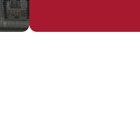
Action 1
Action 