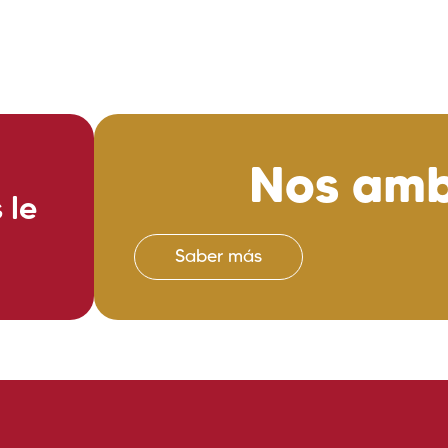
r más
Saber más
Nos amb
 le
Saber más