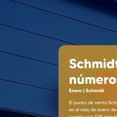
Schmidt
número
Enero | Schmidt
El punto de venta Sch
en el mes de enero de
cuenta con 539 tienda