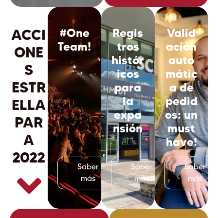
ACCI
#One
Regis
Valid
Team!
tros
ación
ONE
histór
auto
S
icos
mátic
ESTR
para
a de
la
pedid
ELLA
expa
os: un
PAR
nsión
must
A
have!
2022
Saber
Saber
Saber
más
más
más